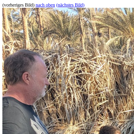
(vorheriges Bild)
nach oben
(nächstes Bild)